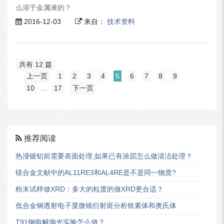
么溶于金属液的？
2016-12-03
来自：
技术资料
共有 12 篇
上一页
1
2
3
4
5
6
7
8
9
10
…
17
下一页
推荐阅读
热浸镀铝前需要表面处理,如果已有涂层怎么做清洁处理？
镁合金文献中的AL11RE3和AL4RE是不是同一物质?
粉末试样做XRD：多大的粒度的做XRD更合适？
低合金钢透射电子显微镜衍射斑分析铁素体和奥氏体
T91钢电解抛光实验怎么做？