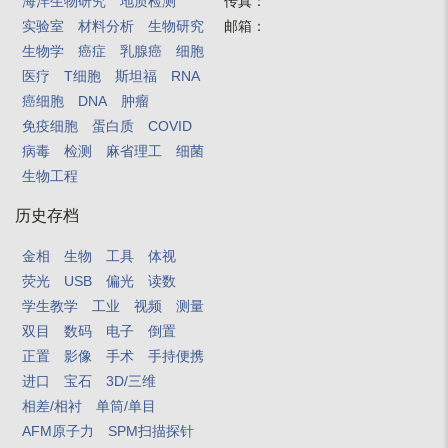
海洋生物研究
地质检测
传真：
实验室
材料分析
生物研究
邮箱：
生物学
癌症
乳腺癌
细胞
医疗
T细胞
斯坦福
RNA
癌细胞
DNA
肿瘤
免疫细胞
蛋白质
COVID
病毒
检测
麻省理工
细菌
生物工程
历史存档
金相
生物
工具
体视
荧光
USB
偏光
读数
学生教学
工业
视频
测量
双目
数码
电子
倒置
正置
影像
手术
手持便携
进口
宝石
3D/三维
相差/相衬
单筒/单目
AFM原子力
SPM扫描探针