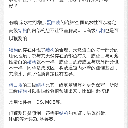
好？
有哦 亲水性可增加
蛋白质
的溶解性 而疏水性可以稳定
高级
结构
的内部构想不让亚基解离……高级
结构
也是可
以预测的
结构
的存在体现了
结构
的合理。天然蛋白的每一部分的
理化性质，都与其天然存在的部位有关，膜蛋白与可溶
性蛋白的
结构
就不一样，膜蛋白的跨膜区与膜外部分也
不一样，同样是跨膜区，构成通道内外壁的侧链基团，
其亲水、疏水性质肯定也有差异。
蛋白质
的三级
结构
比其一级氨基酸序列更为保守，所以
三级
结构
可以根据经验值预测出来，比如同源模建。
常用软件有：DS, MOE等。
但预测只是预测，还需要
结构
的实证，晶体衍射、
NMR等才是Zui终答案。