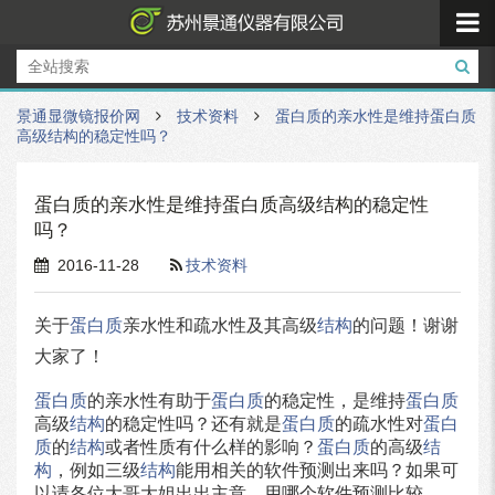
景通显微镜报价网
技术资料
蛋白质的亲水性是维持蛋白质
高级结构的稳定性吗？
蛋白质的亲水性是维持蛋白质高级结构的稳定性
吗？
2016-11-28
技术资料
关于
蛋白质
亲水性和疏水性及其高级
结构
的问题！谢谢
大家了！
蛋白质
的亲水性有助于
蛋白质
的稳定性，是维持
蛋白质
高级
结构
的稳定性吗？还有就是
蛋白质
的疏水性对
蛋白
质
的
结构
或者性质有什么样的影响？
蛋白质
的高级
结
构
，例如三级
结构
能用相关的软件预测出来吗？如果可
以请各位大哥大姐出出主意，用哪个软件预测比较