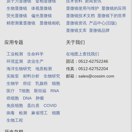
原子力显微镜
金相显微镜
技术资料
新闻资讯
生物显微镜
体视显微镜
显微镜使用与维护
显微镜的应用
荧光显微镜
偏光显微镜
显微镜技术文档
显微镜下的世界
精密测量显微镜
显微镜相机
显微镜资讯
产品中心(旧版)
显微镜文库
显微镜品牌
应用专题
关于我们
工业检测
生命科学
在地图上查找我们
环境监测
农业生产
固话：
0512-62752246
海洋生物研究
地质检测
传真：
0512-62752204
实验室
材料分析
生物研究
邮箱：
sales@cossim.com
生物学
癌症
乳腺癌
细胞
医疗
T细胞
斯坦福
RNA
癌细胞
DNA
肿瘤
免疫细胞
蛋白质
COVID
病毒
检测
麻省理工
细菌
生物工程
历史存档