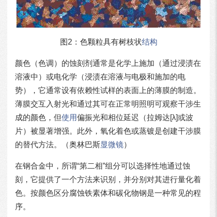
图2：色颗粒具有树枝状
结构
颜色（色调）的蚀刻剂通常是化学上施加（通过浸渍在
溶液中）或电化学（浸渍在溶液与电极和施加的电
势），它通常设有依赖性试样的表面上的薄膜的制造。
薄膜交互入射光和通过其可在正常明照明可观察干涉生
成的颜色，但
使用
偏振光和相位延迟（拉姆达[λ]或波
片）被显著增强。此外，氧化着色或蒸镀是创建干涉膜
的替代方法。（奥林巴斯
显微镜
）
在钢合金中，所谓“第二相”组分可以选择性地通过蚀
刻，它提供了一个方法来识别，并分别对其进行量化着
色。按颜色区分腐蚀铁素体和碳化物钢是一种常见的程
序。