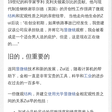
19世纪的科学家亨利·克利夫顿索尔比的贡献。他与现
代制造钢铁谢菲尔德（英国）的开创性工作强调了微观
结构
和宏观性质之间的亲密纽带。 当他走向他生命的Z
ui后说：“在创业初期，如果铁路事故已经发生，我曾建
议该公司应承担轨道，并将它与
显微镜
观察，我会被看
成是一个适合男人送的庇护。但是，这是现在正在做
的......“
旧的，但重要的
连同
显微镜
技术和新的发展，Zui近，随着计算机的帮
助下，金相一直是非常宝贵的工具，科学和
工业
的进步
在过去的一百多年。
一些微观
结构
，并建立
使用
光学显微镜
金相宏观性质之
间的关系Zui早的包括：
与减小晶粒尺寸的屈服强度和硬度普遍上升