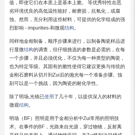
值，即使它们在本质上是基本上脆。 等优秀特性在恶
劣环境优良的高低温性能好，耐磨损，抗氧化，或腐
蚀。然而，充分利用这些材料，可提供的化学组成的强
烈影响 - impurities-和微观
结构
。
同样地金相制备，顺序步骤来进行，以制备陶瓷样品进
行显微
结构
的调查，但仔细挑选的参数是必需的，在每
一个步骤，并且必须优化，不仅为每一种类型的陶瓷，
也为特定等级。其固有的脆性使得它建议更换与传统的
金刚石磨料从切片到Zui后的抛光每一个准备步骤。蚀
刻可以是一个挑战，因为陶瓷的耐化学性。
除了明场,光镜已
使用
了几十年，以提供深入的材料的
微观
结构
。
明场（BF）照明是用于金相分析中Zui常用的照明技
术。在事件的BF，光路来自光源，穿过物镜，反射离