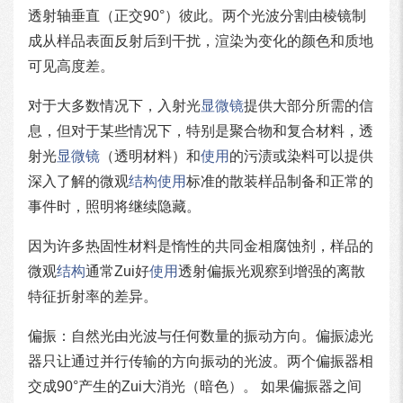
透射轴垂直（正交90°）彼此。两个光波分割由棱镜制
成从样品表面反射后到干扰，渲染为变化的颜色和质地
可见高度差。
对于大多数情况下，入射光
显微镜
提供大部分所需的信
息，但对于某些情况下，特别是聚合物和复合材料，透
射光
显微镜
（透明材料）和
使用
的污渍或染料可以提供
深入了解的微观
结构
使用
标准的散装样品制备和正常的
事件时，照明将继续隐藏。
因为许多热固性材料是惰性的共同金相腐蚀剂，样品的
微观
结构
通常Zui好
使用
透射偏振光观察到增强的离散
特征折射率的差异。
偏振：自然光由光波与任何数量的振动方向。偏振滤光
器只让通过并行传输的方向振动的光波。两个偏振器相
交成90°产生的Zui大消光（暗色）。 如果偏振器之间