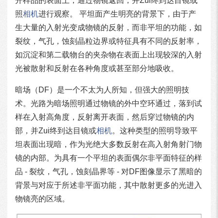
开样品的表面上，通过物镜返回，并Zui终到达目镜或
照
相机
进行观察。 平坦面产生明亮的背景下，由于产
生大量的入射光变成物镜的反射，而非平坦的功能，如
裂纹，气孔，蚀刻晶粒边界或特征具有不同的反射率，
如沉淀和第二载物台的夹杂物在表面上出现较深的入射
光被散射和反射在各种角度或甚至部分地吸收。
暗场（DF）是一个不太为人所知，但强大的照明技
术。光路为暗场照明通过物镜的外中空环通过，落到试
样在入射高角度，反射离开表面，然后穿过物镜的内
部，并Zui终到达目镜或
相机
。这种类型的照明导致平
坦表面出现暗，作为光绝大多数反射在高入射角射门物
镜的内部。为具有一个平坦的表面偶尔非平面特征的样
品 - 裂纹，气孔，蚀刻晶界等 - 对DF图像显示了黑暗的
背景与对应于所述非平面功能，其中散射更多的光进入
物镜亮的区域。