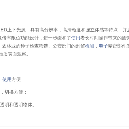
LED上下光源，具有高分辨率，高清晰度和强立体感等特点，并
及倍率限位功能设计，进一步缓和了
使用
者长时间操作带来的疲
、农林业的种子检查筛选、公安部门的刑侦
检测
，
电子
精密部件
物质表面观察。
、
使用
方便；
像，切换方便；
半透明和透明物体。