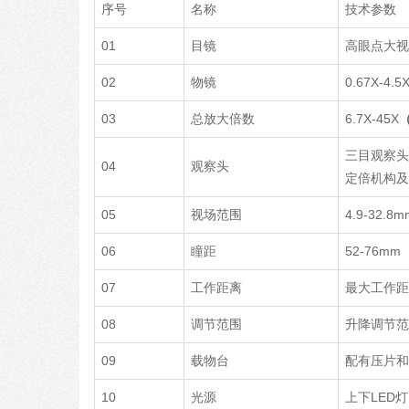
序号
名称
技术参数
01
目镜
高眼点大视野
02
物镜
0.67X-4
03
总放大倍数
6.7X-45X
三目观察头
04
观察头
定倍机构
05
视场范围
4.9-32.8m
06
瞳距
52-76mm
07
工作距离
最大工作距
08
调节范围
升降调节范
09
载物台
配有压片和
10
光源
上下LED