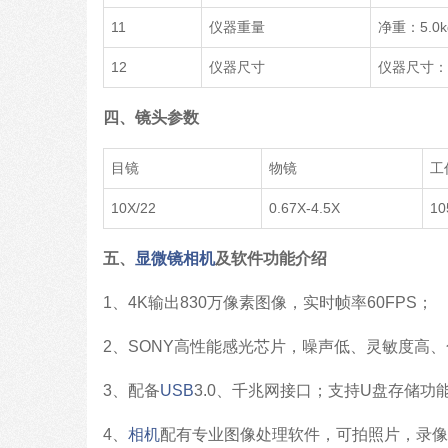
11
仪器重量
净重：5.0k
12
仪器尺寸
仪器尺寸：24
四、镜头参数
目镜
物镜
工
10X/22
0.67X-4.5X
10
五、
显微镜相机
及软件功能介绍
1、4K输出830万像素图像，实时帧率60FPS；
2、SONY高性能感光芯片，噪声低、灵敏度高
3、配备
USB
3.0、千兆网接口；支持U盘存储功
4、
相机
配有专业图像处理软件，可拍照片，录像