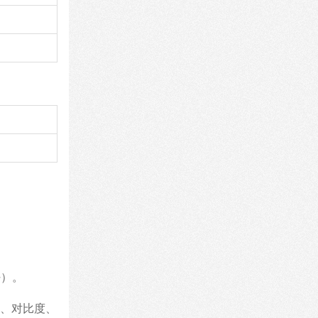
好）。
、对比度、