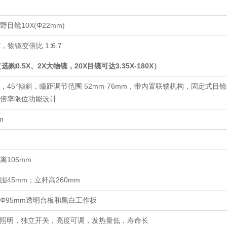
目镜10X(Φ22mm)
.5X，物镜变倍比 1∶6.7
（选购
0.5X
、
2X
大物镜，
20X
目镜可达
3.35X-180X
）
，45°倾斜，瞳距调节范围 52mm-76mm，带内置联锁机构，固定式目
及倍率限位功能设计
m
离105mm
围45mm；立杆高260mm
Φ95mm透明台板和黑白工作板
灯照明，独立开关，亮度可调，发热量低，寿命长