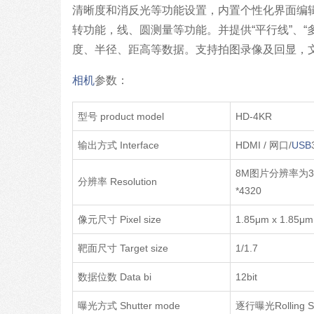
清晰度和消反光等功能设置，内置个性化界面编
转功能，线、圆测量等功能。并提供“平行线”、“
度、半径、距高等数据。支持拍图录像及回显，
相机
参数：
型号 product model
HD-4KR
输出方式 Interface
HDMI / 网口/
USB
8M图片分辨率为38
分辨率 Resolution
*4320
像元尺寸 Pixel size
1.85μm x 1.85μm
靶面尺寸 Target size
1/1.7
数据位数 Data bi
12bit
曝光方式 Shutter mode
逐行曝光Rolling Sh