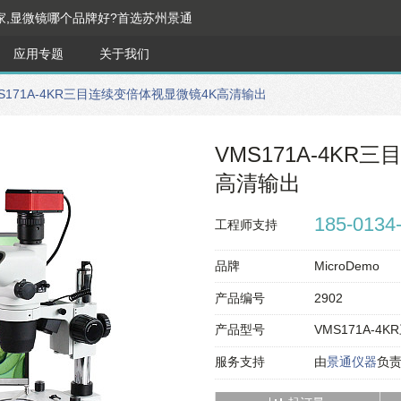
家,显微镜哪个品牌好?首选苏州景通
应用专题
关于我们
S171A-4KR三目连续变倍体视显微镜4K高清输出
VMS171A-4K
高清输出
185-0134
工程师支持
品牌
MicroDemo
产品编号
2902
产品型号
VMS171A-
服务支持
由
景通仪器
负