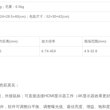
g；毛重：6.5kg
×28.5×40(cm)；包装尺寸：52×30×42(cm)
作距离(mm)
放大倍率
视场范围(mm)
5
6.7X-45X
4.9-32.8
、色彩真实；
能，外接鼠标；可直接连接HDMI显示器工作（4K显示器效果更
外，软件可调整白平衡、调整曝光值、最佳亮度、增益、饱和度