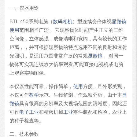
一、仪器用途
BTL-450系列电脑（
数码
相机
）型连续变倍体视
显微镜
使用
范围相当广泛， 它观察物体时能产生正立的三维
空间像，立体感强，成像清晰和宽阔，具有较长的工作
距离，，并可根据观察物的特点选用不同的反射和透射
光照明，是适用范围非常广泛的常规
显微镜
。 对同一
物体可实现连续放大倍率观看,可能直接电视机或电脑
上观察实物图像。
本仪器性能可靠，操作简单，
使用
方便，且外形美观，
不仅可作
教学
示范、生物解剖、作观察分析，由于本
显
微镜
具有很高的分辨率及大视场范围的清晰度，因此还
可作
电子
工业
和精密机械
工业
零件装配和检验，农业上
的种子检查等。
二、技术参数