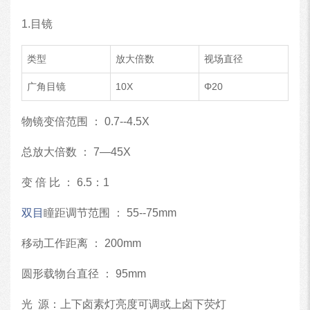
1.目镜
类型
放大倍数
视场直径
广角目镜
10X
Φ20
物镜变倍范围 ： 0.7--4.5X
总放大倍数 ： 7—45X
变 倍 比 ： 6.5：1
双目
瞳距调节范围 ： 55--75mm
移动工作距离 ： 200mm
圆形载物台直径 ： 95mm
光 源：上下卤素灯亮度可调或上卤下荧灯