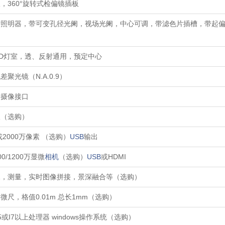
，360°旋转式检偏镜插板
照明器，带可变孔径光阑，视场光阑，中心可调，带滤色片插槽，带起偏镜
ED灯室，透、反射通用，预定中心
聚光镜（N.A.0.9）
用摄像接口
板（选购）
或2000万像素 （选购）
USB
输出
00/1200万显微
相机
（选购）
USB
或HDMI
像，测量，实时图像拼接，景深融合等（选购）
微尺，格值0.01m 总长1mm（选购）
5或I7以上处理器 windows操作系统（选购）