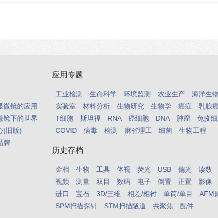
应用专题
工业检测
生命科学
环境监测
农业生产
海洋生
显微镜的应用
实验室
材料分析
生物研究
生物学
癌症
乳腺
微镜下的世界
T细胞
斯坦福
RNA
癌细胞
DNA
肿瘤
免疫细
(旧版)
COVID
病毒
检测
麻省理工
细菌
生物工程
品牌
历史存档
金相
生物
工具
体视
荧光
USB
偏光
读数
视频
测量
双目
数码
电子
倒置
正置
影像
进口
宝石
3D/三维
相差/相衬
单筒/单目
AFM
SPM扫描探针
STM扫描隧道
共聚焦
配件