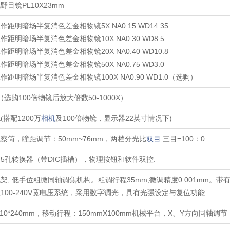
目镜PL10X23mm
距明暗场半复消色差金相物镜5X NA0.15 WD14.35
距明暗场半复消色差金相物镜10X NA0.30 WD8.5
距明暗场半复消色差金相物镜20X NA0.40 WD10.8
距明暗场半复消色差金相物镜50X NA0.75 WD3.0
距明暗场半复消色差金相物镜100X NA0.90 WD1.0（选购）
0X（选购100倍物镜后放大倍数50-1000X）
0X(搭配1200万
相机
及100倍物镜，显示器22英寸情况下)
察筒，瞳距调节：50mm~76mm，两档分光比
双目
:三目=100：0
5孔转换器（带DIC插槽），物理按钮和软件双控.
架, 低手位粗微同轴调焦机构。粗调行程35mm,微调精度0.001mm。
100-240V宽电压系统，采用数字调光，具有光强设定与复位功能
310*240mm，移动行程：150mmX100mm机械平台，X、Y方向同轴