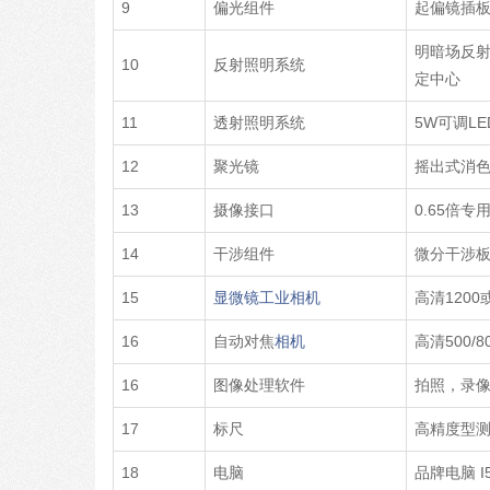
9
偏光组件
起偏镜插板
明暗场反射
10
反射照明系统
定中心
11
透射照明系统
5W可调L
12
聚光镜
摇出式消色差
13
摄像接口
0.65倍专
14
干涉组件
微分干涉
15
显微镜
工业
相机
高清1200
16
自动对焦
相机
高清500/8
16
图像处理软件
拍照，录
17
标尺
高精度型测
18
电脑
品牌电脑 I