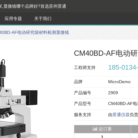
家,显微镜哪个品牌好?首选苏州景通
应用专题
关于我们
40BD-AF电动研究级材料检测显微镜
CM40BD-AF电
185-0134
工程师支持
品牌
MicroDemo
产品编号
2909
产品型号
CM40BD-A
服务支持
由
景通仪器
负
起订量
1