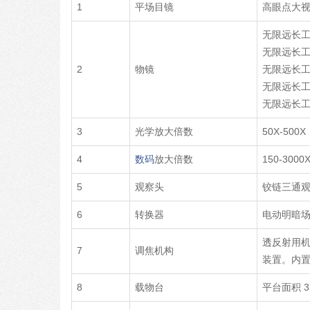
1
平场目镜
高眼点大视野
无限远长工作
无限远长工作
2
物镜
无限远长工作
无限远长工作
无限远长工作
3
光学放大倍数
50X-50
4
数码
放大倍数
150-300
5
观察头
铰链三通观
6
转换器
电动明暗场
透反射用机
7
调焦机构
装置。内置
8
载物台
平台面积 