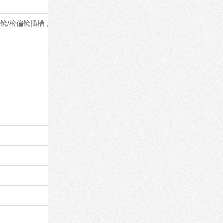
/检偏镜插槽，5W可调LED灯室，预