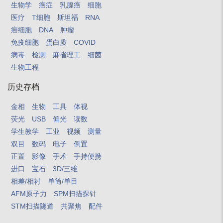
生物学
癌症
乳腺癌
细胞
医疗
T细胞
斯坦福
RNA
癌细胞
DNA
肿瘤
免疫细胞
蛋白质
COVID
病毒
检测
麻省理工
细菌
生物工程
历史存档
金相
生物
工具
体视
荧光
USB
偏光
读数
学生教学
工业
视频
测量
双目
数码
电子
倒置
正置
影像
手术
手持便携
进口
宝石
3D/三维
相差/相衬
单筒/单目
AFM原子力
SPM扫描探针
STM扫描隧道
共聚焦
配件