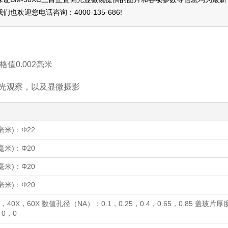
我们也欢迎您电话咨询：
4000-135-686
!
值0.002毫米
光观察，以及显微摄影
毫米)：Φ22
毫米)：Φ20
毫米)：Φ20
毫米)：Φ20
40X，60X 数值孔径（NA）：0.1，0.25，0.4，0.65，0.85 盖玻片
，0，0