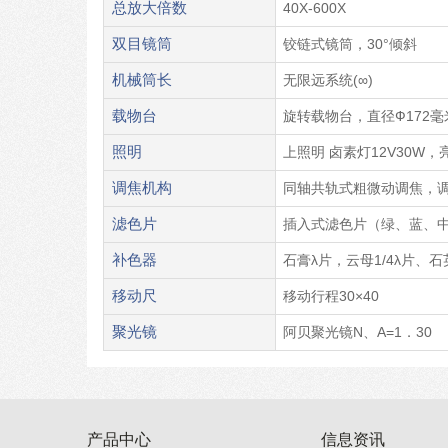
总放大倍数
40X-600X
双目
镜筒
铰链式镜筒，30°倾斜
机械筒长
无限远系统(∞)
载物台
旋转载物台，直径Ф172毫
照明
上照明 卤素灯12V30W
调焦机构
同轴共轨式粗微动调焦，调节
滤色片
插入式滤色片（绿、蓝、
补色器
石膏λ片，云母1/4λ片、
移动尺
移动行程30×40
聚光镜
阿贝聚光镜N、A=1．30
产品中心
信息资讯