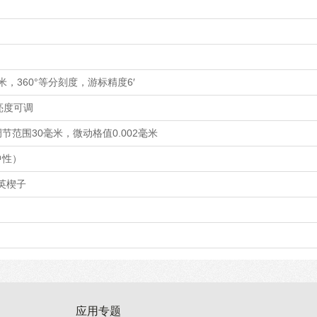
米，360°等分刻度，游标精度6′
，亮度可调
范围30毫米，微动格值0.002毫米
中性）
石英楔子
应用专题