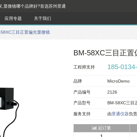
家,显微镜哪个品牌好?首选苏州景通
应用专题
关于我们
-58XC三目正置偏光显微镜
BM-58XC三目正
185-0134
工程师支持
品牌
MicroDemo
产品编号
2126
产品型号
BM-58XC三
服务支持
由
景通仪器
负
起订量
1