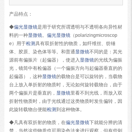
产品特点：
◆
偏光显微镜
是用于研究所谓透明与不透明各向异性材
料的一种
显微镜
。
偏光显微镜
（polarizingmicroscop
e）用于
检测
具有双折射性的物质，如纤维丝、纺锤
体、胶原、染色体等等。和普通
显微镜
不同的是：其光
源前有偏振片（起偏器），使进入
显微镜
的光线为偏振
光，镜筒中有检偏器（一个偏振方向与起偏器垂直的的
起偏器），这种
显微镜
的载物台是可以旋转的，当载物
台上放入单折射的物质时，无论如何旋转载物台，由于
两个偏振片是垂直的，
显微镜
里看不到光线，而放入双
折射性物质时，由于光线通过这类物质时发生偏转，因
此旋转载物台便能
检测
到这种物体。
◆凡具有双折射的物质，在
偏光显微镜
下就能分辨的清
楚，当然这些物质也可用染色法来进行观察，但有些则