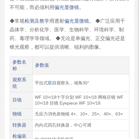
不可能，而必须利用
偏光显微镜
。
◆常规
检测
及
教学
用透射
偏光显微镜
。 ◆广泛应用干
晶体学、分析化学、医学、生物科学、环境科学、制
药、毒理学等领域。 ◆无论是单偏光、正交偏光还是
锥光观察，都可以提供清晰、锐利的图像。
参数名
参数值
称
观察系
平拉式
双目
观察头，倾角30°
统
WF 10×/18十字分划 WF 10×/18 网格目镜 WF
目镜
10×/18 目镜 Eyepiece WF 10×/18
物镜
无应力消色差物镜 4×、10×、25×、40×、63×
转换器
内向式四孔转换器，中心可调
检偏装