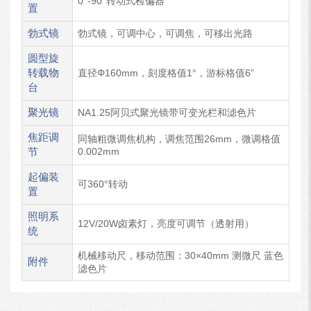
0°-90°转动式检偏器
置
勃式镜
勃式镜，可调中心，可调焦，可移出光路
圆型旋
转载物
直径Φ160mm，刻度格值1°，游标格值6”
台
聚光镜
NA1.25阿贝式聚光镜带可变光栏和滤色片
焦距调
同轴粗微调焦机构，调焦范围26mm，微调格值
节
0.002mm
起偏装
可360°转动
置
照明系
12V/20W卤素灯，亮度可调节（透射用）
统
机械移动尺，移动范围：30×40mm 测微尺 蓝色
附件
滤色片