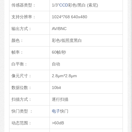
传感器类型：
1/3"
CCD
彩色/黑白 (索尼)
支持分辨率：
1024*768 640x480
输出方式：
AV/BNC
颜色：
彩色/低照度黑白
帧率：
60帧/秒
白平衡：
自动
像元尺寸：
2.8μm*2.8μm
数据位数：
10bit
扫描方式：
逐行扫描
快门类型 ：
电子
快门
动态范围：
>60dB